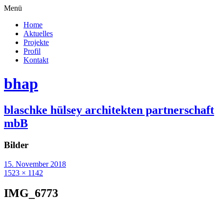
Menü
Home
Aktuelles
Projekte
Profil
Kontakt
bhap
blaschke hülsey architekten partnerschaft
mbB
Bilder
15. November 2018
1523 × 1142
IMG_6773